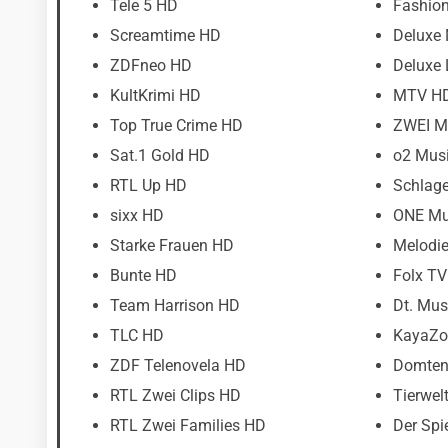
Tele 5 HD
Fashio
Screamtime HD
Deluxe
ZDFneo HD
Deluxe
KultKrimi HD
MTV H
Top True Crime HD
ZWEI M
Sat.1 Gold HD
o2 Mus
RTL Up HD
Schlage
sixx HD
ONE Mu
Starke Frauen HD
Melodi
Bunte HD
Folx T
Team Harrison HD
Dt. Mus
TLC HD
KayaZo
ZDF Telenovela HD
Domten
RTL Zwei Clips HD
Tierwelt
RTL Zwei Families HD
Der Spi