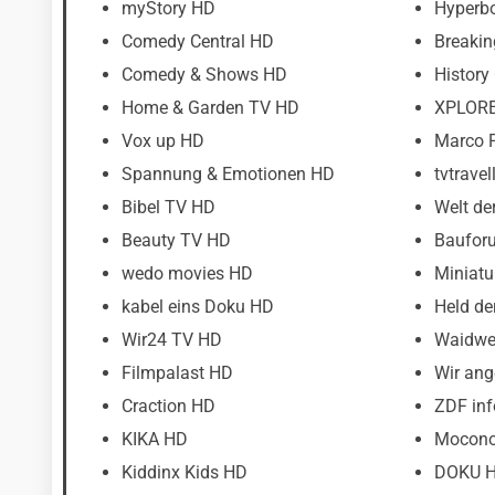
myStory HD
Hyperb
Comedy Central HD
Breaki
Comedy & Shows HD
History
Home & Garden TV HD
XPLOR
Vox up HD
Marco 
Spannung & Emotionen HD
tvtravel
Bibel TV HD
Welt de
Beauty TV HD
Baufor
wedo movies HD
Miniat
kabel eins Doku HD
Held de
Wir24 TV HD
Waidwe
Filmpalast HD
Wir ang
Craction HD
ZDF in
KIKA HD
Mocon
Kiddinx Kids HD
DOKU 