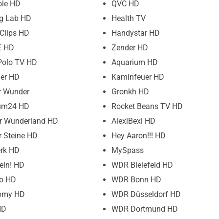
ole HD
QVC HD
ng Lab HD
Health TV
 Clips HD
Handystar HD
E HD
Zender HD
Polo TV HD
Aquarium HD
ler HD
Kaminfeuer HD
r Wunder
Gronkh HD
um24 HD
Rocket Beans TV HD
ur Wunderland HD
AlexiBexi HD
r Steine HD
Hey Aaron!!! HD
rk HD
MySpass
eln! HD
WDR Bielefeld HD
fo HD
WDR Bonn HD
omy HD
WDR Düsseldorf HD
HD
WDR Dortmund HD