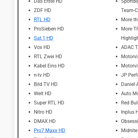
Das Erste HD
Sportd
ZDF HD
Team-C
RTL HD
More th
ProSieben HD
More T
Sat.1 HD
Highlig
Vox HD
ADAC T
RTL Zwei HD
Motorvi
Kabel Eins HD
Motorvi
n-tv HD
JP Per
Bild TV HD
Daniel 
Welt HD
Auto Mo
Super RTL HD
Red Bul
Nitro HD
Inplus 
DMAX HD
Obsess
Pro7 Maxx HD
Midnite