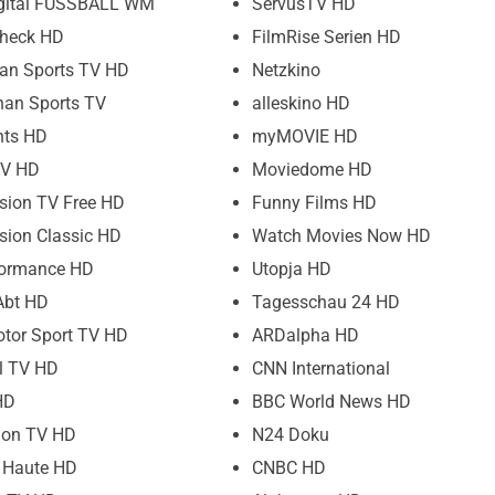
igital FUSSBALL WM
ServusTV HD
heck HD
FilmRise Serien HD
an Sports TV HD
Netzkino
han Sports TV
alleskino HD
hts HD
myMOVIE HD
V HD
Moviedome HD
sion TV Free HD
Funny Films HD
sion Classic HD
Watch Movies Now HD
formance HD
Utopja HD
Abt HD
Tagesschau 24 HD
tor Sport TV HD
ARDalpha HD
l TV HD
CNN International
HD
BBC World News HD
ion TV HD
N24 Doku
 Haute HD
CNBC HD