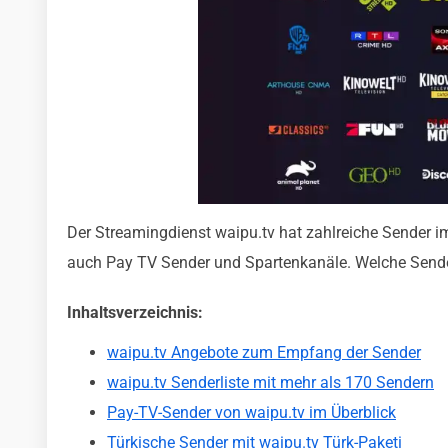
Der Streamingdienst waipu.tv hat zahlreiche Sender i
auch Pay TV Sender und Spartenkanäle. Welche Sender
Inhaltsverzeichnis:
waipu.tv Angebote zum Empfang der Sender
waipu.tv Senderliste mit mehr als 170 Sendern
Pay-TV-Sender von waipu.tv im Überblick
Türkische Sender mit waipu.tv Türk-Paketi