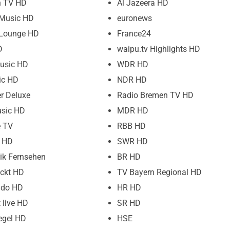
n TV HD
Al Jazeera HD
 Music HD
euronews
 Lounge HD
France24
D
waipu.tv Highlights HD
usic HD
WDR HD
ic HD
NDR HD
r Deluxe
Radio Bremen TV HD
sic HD
MDR HD
e TV
RBB HD
V HD
SWR HD
ik Fernsehen
BR HD
ckt HD
TV Bayern Regional HD
do HD
HR HD
 live HD
SR HD
egel HD
HSE