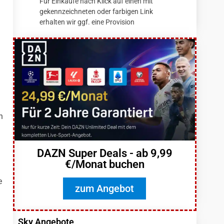
Für Einkäufe nach Klick auf einen mit
gekennzeichneten oder farbigen Link
erhalten wir ggf. eine Provision
n
DAZN Super Deals - ab 9,99
€/Monat buchen
e
zum Angebot
Sky Angebote