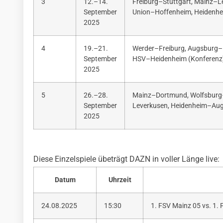
3
12.–14.
Freiburg–Stuttgart, Mainz–Le
September
Union–Hoffenheim, Heidenh
2025
4
19.–21.
Werder–Freiburg, Augsburg–
September
HSV–Heidenheim (Konferenz
2025
5
26.–28.
Mainz–Dortmund, Wolfsburg–L
September
Leverkusen, Heidenheim–Aug
2025
Diese Einzelspiele übeträgt DAZN in voller Länge live:
Datum
Uhrzeit
24.08.2025
15:30
1. FSV Mainz 05 vs. 1. 