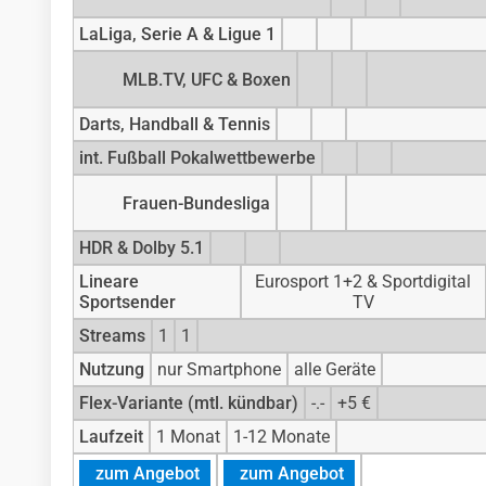
LaLiga, Serie A & Ligue 1
MLB.TV, UFC & Boxen
Darts, Handball & Tennis
int. Fußball Pokalwettbewerbe
Frauen-Bundesliga
HDR & Dolby 5.1
Lineare
Eurosport 1+2 & Sportdigital
Sportsender
TV
Streams
1
1
Nutzung
nur Smartphone
alle Geräte
Flex-Variante (mtl. kündbar)
-.-
+5 €
Laufzeit
1 Monat
1-12 Monate
zum Angebot
zum Angebot