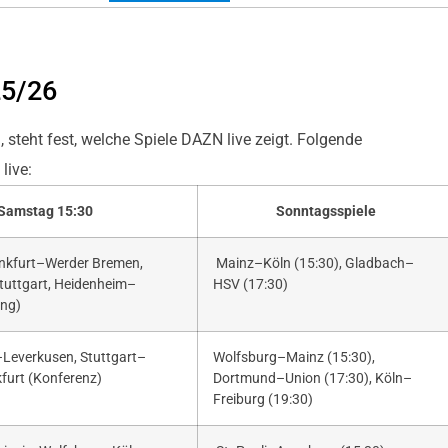
25/26
steht fest, welche Spiele DAZN live zeigt. Folgende
live:
Samstag 15:30
Sonntagsspiele
nkfurt–Werder Bremen,
Mainz–Köln (15:30), Gladbach–
tuttgart, Heidenheim–
HSV (17:30)
ung)
Leverkusen, Stuttgart–
Wolfsburg–Mainz (15:30),
furt (Konferenz)
Dortmund–Union (17:30), Köln–
Freiburg (19:30)