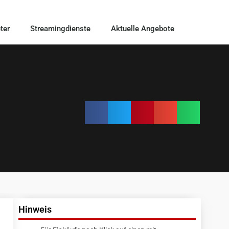
ter
Streamingdienste
Aktuelle Angebote
Hinweis