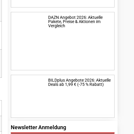
DAZN Angebot 2026: Aktuelle
Pakete, Preise & Aktionen im
Vergleich
BILDplus Angebote 2026: Aktuelle
Deals ab 1,99 € (-75 % Rabatt)
Newsletter Anmeldung