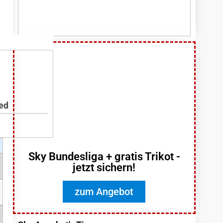
ed
Sky Bundesliga + gratis Trikot -
jetzt sichern!
zum Angebot