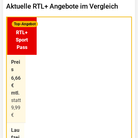
Aktuelle RTL+ Angebote im Vergleich
Top-Angebot
RTL+
Sport
Pass
6,66
€
mtl.
statt
9,99
€