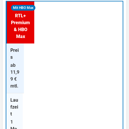
Mit HBO Max
RTL+
Premium
& HBO
Max
ab
11,9
9 €
mtl.
1
Mo