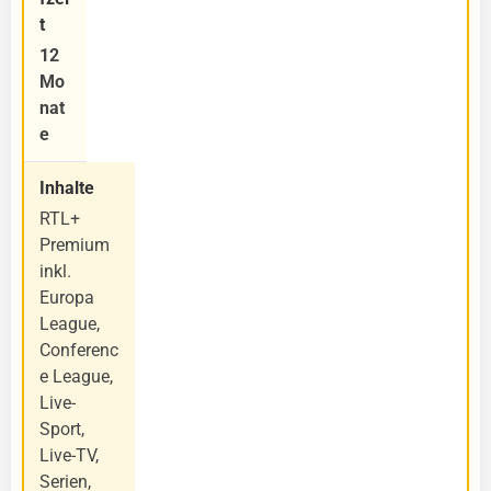
12
Mo
nat
e
RTL+
Premium
inkl.
Europa
League,
Conferenc
e League,
Live-
Sport,
Live-TV,
Serien,