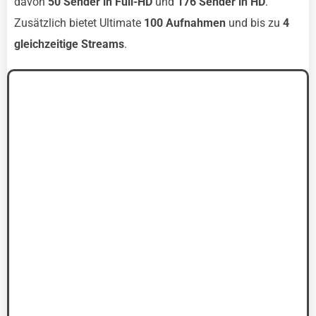
davon
50 Sender in Full-HD
und
176 Sender in HD
.
Zusätzlich bietet Ultimate
100 Aufnahmen
und bis zu
4
gleichzeitige Streams
.