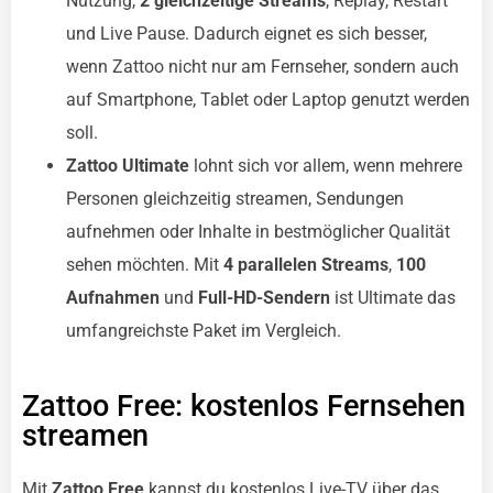
Nutzung,
2 gleichzeitige Streams
, Replay, Restart
und Live Pause. Dadurch eignet es sich besser,
wenn Zattoo nicht nur am Fernseher, sondern auch
auf Smartphone, Tablet oder Laptop genutzt werden
soll.
Zattoo Ultimate
lohnt sich vor allem, wenn mehrere
Personen gleichzeitig streamen, Sendungen
aufnehmen oder Inhalte in bestmöglicher Qualität
sehen möchten. Mit
4 parallelen Streams
,
100
Aufnahmen
und
Full-HD-Sendern
ist Ultimate das
umfangreichste Paket im Vergleich.
Zattoo Free: kostenlos Fernsehen
streamen
Mit
Zattoo Free
kannst du kostenlos Live-TV über das